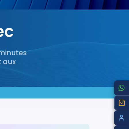
ec
 minutes
t aux