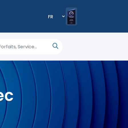
Select
your
language
ec