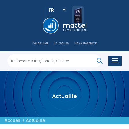
Select
your
language
Main
navigation
Particulier
Entreprise
Nous découvrir
Actualité
Accueil
Actualité