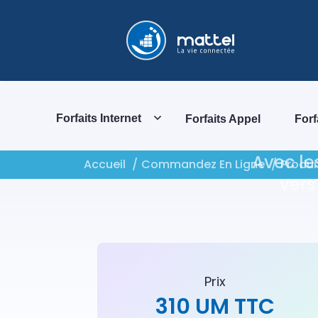
Forfaits Internet
Forfaits Appel
Forf
Avec le
Accueil
Commandez En Ligne
Produ
vers
Prix
310 UM TTC